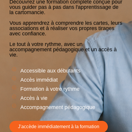
Découvrez une formation complète conçue pour
vous guider pas à pas dans l'apprentissage de
la cartomancie.
Vous apprendrez à comprendre les cartes, leurs
associations et à réaliser vos propres tirages
avec confiance.
Le tout à votre rythme, avec un
accompagnement pédagogique et un accès à
vie.
Accessible aux débutants
Accès immédiat
Formation à votre rythme
Accès à vie
Accompagnement pédagogique
J'accède immédiatement à la formation